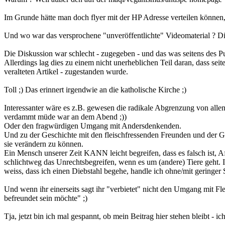
Im Grunde hätte man doch flyer mit der HP Adresse verteilen können,
Und wo war das versprochene "unveröffentlichte" Videomaterial ? Die
Die Diskussion war schlecht - zugegeben - und das was seitens des 
Allerdings lag dies zu einem nicht unerheblichen Teil daran, dass sei
veralteten Artikel - zugestanden wurde.
Toll ;) Das erinnert irgendwie an die katholische Kirche ;)
Interessanter wäre es z.B. gewesen die radikale Abgrenzung von allen a
verdammt müde war an dem Abend ;))
Oder den fragwürdigen Umgang mit Andersdenkenden.
Und zu der Geschichte mit den fleischfressenden Freunden und der Gese
sie verändern zu können.
Ein Mensch unserer Zeit KANN leicht begreifen, dass es falsch ist, A
schlichtweg das Unrechtsbegreifen, wenn es um (andere) Tiere geht. 
weiss, dass ich einen Diebstahl begehe, handle ich ohne/mit geringer 
Und wenn ihr einerseits sagt ihr "verbietet" nicht den Umgang mit Fl
befreundet sein möchte" ;)
Tja, jetzt bin ich mal gespannt, ob mein Beitrag hier stehen bleibt - i