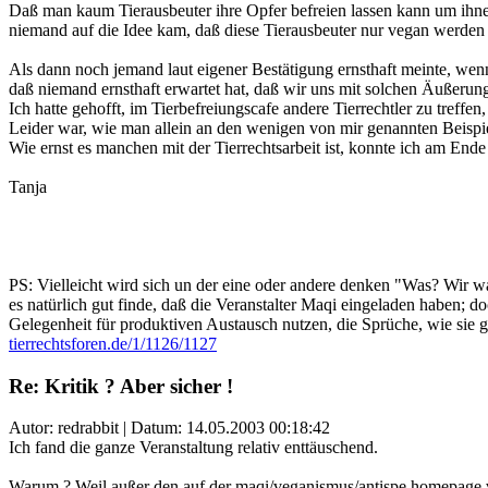
Daß man kaum Tierausbeuter ihre Opfer befreien lassen kann um ihnen
niemand auf die Idee kam, daß diese Tierausbeuter nur vegan werden
Als dann noch jemand laut eigener Bestätigung ernsthaft meinte, we
daß niemand ernsthaft erwartet hat, daß wir uns mit solchen Äußerung
Ich hatte gehofft, im Tierbefreiungscafe andere Tierrechtler zu treff
Leider war, wie man allein an den wenigen von mir genannten Beispiele
Wie ernst es manchen mit der Tierrechtsarbeit ist, konnte ich am Ende 
Tanja
PS: Vielleicht wird sich un der eine oder andere denken "Was? Wir w
es natürlich gut finde, daß die Veranstalter Maqi eingeladen haben; d
Gelegenheit für produktiven Austausch nutzen, die Sprüche, wie sie g
tierrechtsforen.de/1/1126/1127
Re: Kritik ? Aber sicher !
Autor: redrabbit | Datum:
14.05.2003 00:18:42
Ich fand die ganze Veranstaltung relativ enttäuschend.
Warum ? Weil außer den auf der maqi/veganismus/antispe homepage