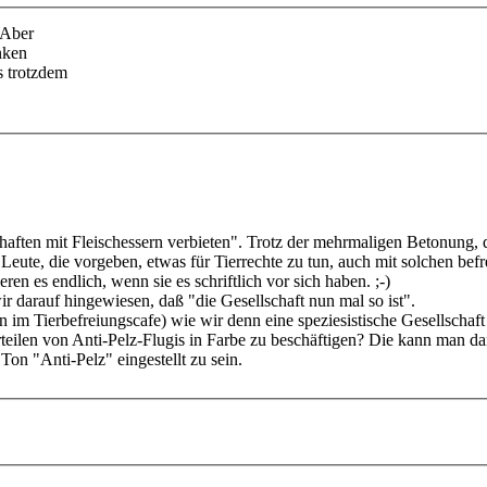
 Aber
nken
s trotzdem
en mit Fleischessern verbieten". Trotz der mehrmaligen Betonung, daß
eute, die vorgeben, etwas für Tierrechte zu tun, auch mit solchen befr
ren es endlich, wenn sie es schriftlich vor sich haben. ;-)
 darauf hingewiesen, daß "die Gesellschaft nun mal so ist".
 im Tierbefreiungscafe) wie wir denn eine speziesistische Gesellschaft
rteilen von Anti-Pelz-Flugis in Farbe zu beschäftigen? Die kann man d
Ton "Anti-Pelz" eingestellt zu sein.