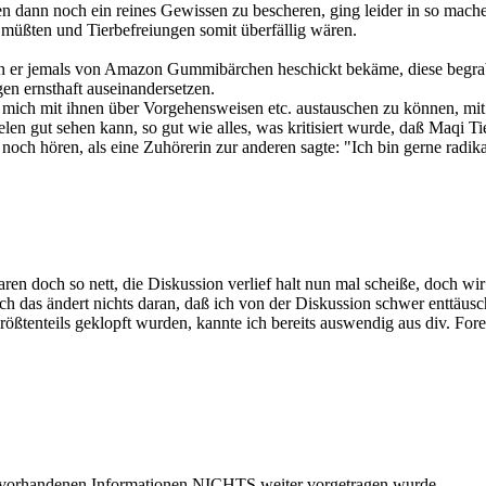
 dann noch ein reines Gewissen zu bescheren, ging leider in so mache
 müßten und Tierbefreiungen somit überfällig wären.
nn er jemals von Amazon Gummibärchen heschickt bekäme, diese begraben
en ernsthaft auseinandersetzen.
en, mich mit ihnen über Vorgehensweisen etc. austauschen zu können, mit
n gut sehen kann, so gut wie alles, was kritisiert wurde, daß Maqi Tie
noch hören, als eine Zuhörerin zur anderen sagte: "Ich bin gerne radika
aren doch so nett, die Diskussion verlief halt nun mal scheiße, doch 
och das ändert nichts daran, daß ich von der Diskussion schwer enttäus
rößtenteils geklopft wurden, kannte ich bereits auswendig aus div. Fore
 vorhandenen Informationen NICHTS weiter vorgetragen wurde.