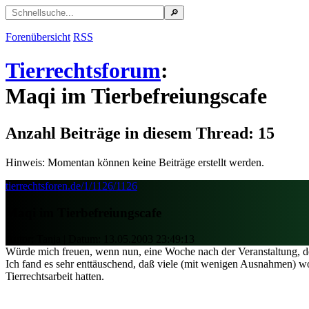
Forenübersicht
RSS
Tierrechtsforum
:
Maqi im Tierbefreiungscafe
Anzahl Beiträge in diesem Thread: 15
Hinweis: Momentan können keine Beiträge erstellt werden.
tierrechtsforen.de/1/1126/1126
Maqi im Tierbefreiungscafe
Autor: Tanja | Datum:
13.05.2003 23:49:13
Würde mich freuen, wenn nun, eine Woche nach der Veranstaltung, der 
Ich fand es sehr enttäuschend, daß viele (mit wenigen Ausnahmen) w
Tierrechtsarbeit hatten.