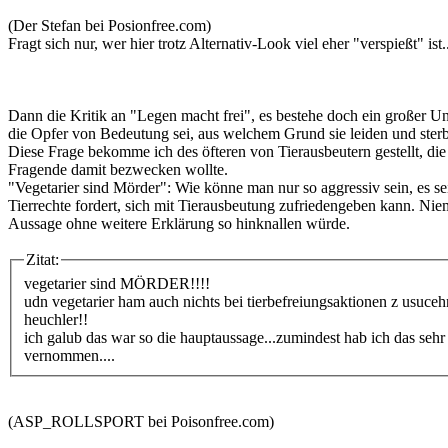
(Der Stefan bei Posionfree.com)
Fragt sich nur, wer hier trotz Alternativ-Look viel eher "verspießt" ist..
Dann die Kritik an "Legen macht frei", es bestehe doch ein großer Un
die Opfer von Bedeutung sei, aus welchem Grund sie leiden und sterb
Diese Frage bekomme ich des öfteren von Tierausbeutern gestellt, die 
Fragende damit bezwecken wollte.
"Vegetarier sind Mörder": Wie könne man nur so aggressiv sein, es sei
Tierrechte fordert, sich mit Tierausbeutung zufriedengeben kann. Nie
Aussage ohne weitere Erklärung so hinknallen würde.
Zitat:
vegetarier sind MÖRDER!!!!
udn vegetarier ham auch nichts bei tierbefreiungsaktionen z usucehn
heuchler!!
ich galub das war so die hauptaussage...zumindest hab ich das sehr 
vernommen....
(ASP_ROLLSPORT bei Poisonfree.com)