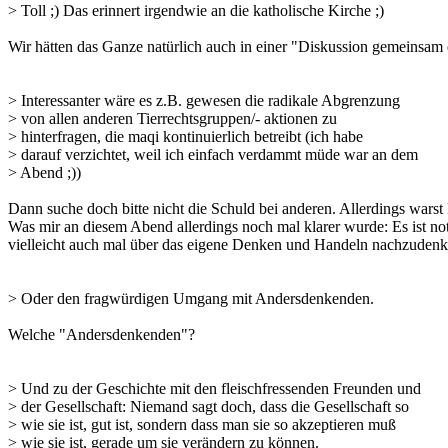
> Toll ;) Das erinnert irgendwie an die katholische Kirche ;)
Wir hätten das Ganze natürlich auch in einer "Diskussion gemeinsam e
> Interessanter wäre es z.B. gewesen die radikale Abgrenzung
> von allen anderen Tierrechtsgruppen/- aktionen zu
> hinterfragen, die maqi kontinuierlich betreibt (ich habe
> darauf verzichtet, weil ich einfach verdammt müde war an dem
> Abend ;))
Dann suche doch bitte nicht die Schuld bei anderen. Allerdings warst
Was mir an diesem Abend allerdings noch mal klarer wurde: Es ist not
vielleicht auch mal über das eigene Denken und Handeln nachzudenke
> Oder den fragwürdigen Umgang mit Andersdenkenden.
Welche "Andersdenkenden"?
> Und zu der Geschichte mit den fleischfressenden Freunden und
> der Gesellschaft: Niemand sagt doch, dass die Gesellschaft so
> wie sie ist, gut ist, sondern dass man sie so akzeptieren muß
> wie sie ist, gerade um sie verändern zu können.