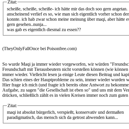
Zitat:
scheiße, scheiße, scheiße- ich hätte mir das doch soo gern angetan.
anscheinend verlief es so, wie man sich eigentlich vorher schon de
konnte. ich hab zwar schon meine meinung über maqi, aber hätte e
gern gesehen..nunja...
was gab es eigentlich diesmal zu essen??
(TheyOnlyFallOnce bei Poisonfree.com)
So wurde Maqi ja immer wieder vorgeworfen, wir würden "Freundschaft
Freundschaft mit Tierausbeutern nicht vorstellen können (wie können L
immer wieder. Vielleicht lesen ja einige Leute diesen Beitrag und kapie
Das schien eines der Hauptprobleme zu sein, immer wieder wurden wir
Hier frage ich mich (und fragte ich bereits ohne Antwort zu bekommen
Aufgabe, zu sagen "die Gesellschaft ist eben so" und uns mit dem Ve
drücken, schließlich zählt es in vielen Kreisen immer noch zum guten 
Zitat:
maqi ist absolut bürgerlich, verspießt, konservativ und dermaßen
paradigmatisch, das mensch sich da getrost abwenden kann...