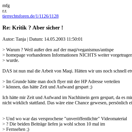
mfg
r.r.
tierrechtsforen.de/1/1126/1128
Re: Kritik ? Aber sicher !
Autor: Tanja | Datum:
14.05.2003 11:50:01
> Warum ? Weil außer den auf der maqi/veganismus/antispe
> homepage vorhandenen Informationen NICHTS weiter vorgetrage
> wurde.
DAS ist nun mal die Arbeit von Maqi. Hätten wir uns noch schnell e
> Im Grunde hätte man doch flyer mit der HP Adresse verteilen
> können, das hätte Zeit und Aufwand gespart ;)
Ich hätte mir Zeit und Aufwand im Nachhinein gern gespart, da es mir 
nicht wirklich stattfand. Das wäre eine Chance gewesen, persönlich ei
> Und wo war das versprochene "unveröffentlichte" Videomaterial
> ? Die beiden Beiträge liefen ja wohl schon 10 mal im
> Fernsehen ;)