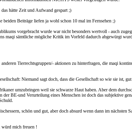
 das hätte Zeit und Aufwand gespart ;)
 beiden Beiträge liefen ja wohl schon 10 mal im Fernsehen ;)
Publikums vorgebracht wurde war nicht besonders wertvoll - auch zuge
tens maqi sämtliche mögliche Kritik im Vorfeld dadurch abgewürgt wurde
nderen Tierrechtsgruppen/- aktionen zu hinterfragen, die maqi kontinuie
llschaft: Niemand sagt doch, dass die Gesellschaft so wie sie ist, gut 
frikaner umzubringen weil sie schwarze Haut haben. Aber dem durchschni
In der BE-und Verurteilung eines Menschen ist doch das subjektive gena
Schuld.
eischessern, schön und gut, aber doch absurd wenn dann im nächsten Sa
ch würd mich freuen !