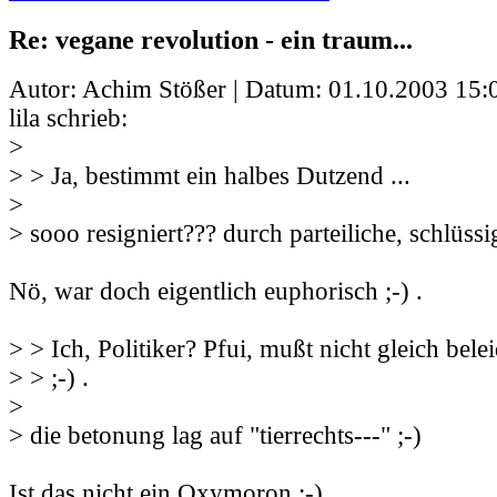
Re: vegane revolution - ein traum...
Autor: Achim Stößer | Datum:
01.10.2003 15:
lila schrieb:
>
> > Ja, bestimmt ein halbes Dutzend ...
>
> sooo resigniert??? durch parteiliche, schlüssi
Nö, war doch eigentlich euphorisch ;-) .
> > Ich, Politiker? Pfui, mußt nicht gleich bel
> > ;-) .
>
> die betonung lag auf "tierrechts---" ;-)
Ist das nicht ein Oxymoron ;-) .