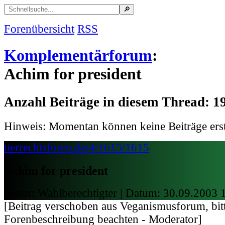
Forenübersicht
RSS
Komplementärforum
:
Achim for president
Anzahl Beiträge in diesem Thread: 1
Hinweis: Momentan können keine Beiträge erst
tierrechtsforen.de/4/1615/1615
Achim for president
Autor: Wahlberechtigter | Datum:
30.09.2003 
[Beitrag verschoben aus Veganismusforum, bit
Forenbeschreibung beachten - Moderator]