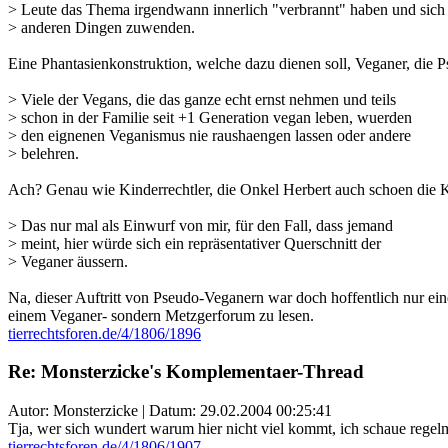
> Leute das Thema irgendwann innerlich "verbrannt" haben und sich
> anderen Dingen zuwenden.
Eine Phantasienkonstruktion, welche dazu dienen soll, Veganer, die
> Viele der Vegans, die das ganze echt ernst nehmen und teils
> schon in der Familie seit +1 Generation vegan leben, wuerden
> den eignenen Veganismus nie raushaengen lassen oder andere
> belehren.
Ach? Genau wie Kinderrechtler, die Onkel Herbert auch schoen die Ka
> Das nur mal als Einwurf von mir, für den Fall, dass jemand
> meint, hier würde sich ein repräsentativer Querschnitt der
> Veganer äussern.
Na, dieser Auftritt von Pseudo-Veganern war doch hoffentlich nur ei
einem Veganer- sondern Metzgerforum zu lesen.
tierrechtsforen.de/4/1806/1896
Re: Monsterzicke's Komplementaer-Thread
Autor: Monsterzicke | Datum:
29.02.2004 00:25:41
Tja, wer sich wundert warum hier nicht viel kommt, ich schaue regelm
tierrechtsforen.de/4/1806/1907