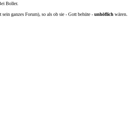
Bei Boller.
st sein ganzes Forum), so als ob sie - Gott behüte -
unhöflich
wären.