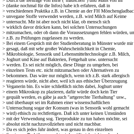
> Durch die Beiträge von Birte ("mäuschen") und Mails von ihr
> (danke nochmal für die Infos) habe ich erfahren, daß in
> verschiedenen Praktika z.B. in Chemie an der FH Mönchengladba
> unvegane Stoffe verwendet werden, z.B. wird Milch auf Keime
> untersucht. Mir ist aber noch nicht klar, ob mensch sich
> wirklich davor drücken kann, bei solchen Untersuchungen
> mitzumachen, oder ob dann die Voraussetzungen fehlen würden, u
> z.B. zu Prüfungen zugelassen zu werden.
> Bei einem Gespräch mit der Studienberatung in Münster wurde mir
> gesagt, daß mit sehr großer Wahrscheinlichkeit in Chemie,
> Mikrobiologie, Sensorik und Lebensmitteltechnologie z.B. Milch,
> Joghurt und Käse auf Bakterien, Fettgehalt usw. untersucht
> werden. Es sei nicht möglich, diese Dinge zu umgehen, bei
> einzelnen Tests etc. nicht mitzumachen oder Alternativen zu
> bekommen. Das wäre nur möglich, wenn ich z.B. stark allergisch
> reagieren würde, nicht aber, weil ich aus ethischer Überzeugung
> Veganerin bin. Es wäre schließlich nichts dabei, Joghurt unter
> einem Mikroskop zu plazieren, dafür würde doch kein Tier
> gequält werden, es gäbe ja auch "artgerechte Tierhaltung" usw.,
> und überhaupt sei im Rahmen einer wissenschaftlichen
> Untersuchung sogar der Konsum (was in Sensorik wohl gemacht
> wird) ethisch zu rechtfertigen. Daß ich unter keinen Umständen
> mit der Verwendung sog. Tierprodukte zu tun haben möchte, sei
> absolut nicht nachzuvollziehen und nicht machbar.
> Da es sich jedes Jahr ändert, was genau in den einzelnen