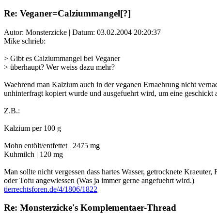
Re: Veganer=Calziummangel[?]
Autor: Monsterzicke | Datum:
03.02.2004 20:20:37
Mike schrieb:
> Gibt es Calziummangel bei Veganer
> überhaupt? Wer weiss dazu mehr?
Waehrend man Kalzium auch in der veganen Ernaehrung nicht vernach
unhinterfragt kopiert wurde und ausgefuehrt wird, um eine geschickt
Z.B.:
Kalzium per 100 g
Mohn entölt/entfettet | 2475 mg
Kuhmilch | 120 mg
Man sollte nicht vergessen dass hartes Wasser, getrocknete Kraeuter,
oder Tofu angewiessen (Was ja immer gerne angefuehrt wird.)
tierrechtsforen.de/4/1806/1822
Re: Monsterzicke's Komplementaer-Thread