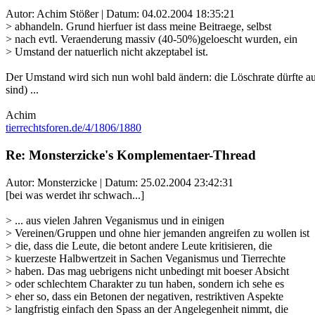
Autor: Achim Stößer | Datum:
04.02.2004 18:35:21
> abhandeln. Grund hierfuer ist dass meine Beitraege, selbst
> nach evtl. Veraenderung massiv (40-50%)geloescht wurden, ein
> Umstand der natuerlich nicht akzeptabel ist.
Der Umstand wird sich nun wohl bald ändern: die Löschrate dürfte au
sind) ...
Achim
tierrechtsforen.de/4/1806/1880
Re: Monsterzicke's Komplementaer-Thread
Autor: Monsterzicke | Datum:
25.02.2004 23:42:31
[bei was werdet ihr schwach...]
> ... aus vielen Jahren Veganismus und in einigen
> Vereinen/Gruppen und ohne hier jemanden angreifen zu wollen ist
> die, dass die Leute, die betont andere Leute kritisieren, die
> kuerzeste Halbwertzeit in Sachen Veganismus und Tierrechte
> haben. Das mag uebrigens nicht unbedingt mit boeser Absicht
> oder schlechtem Charakter zu tun haben, sondern ich sehe es
> eher so, dass ein Betonen der negativen, restriktiven Aspekte
> langfristig einfach den Spass an der Angelegenheit nimmt, die