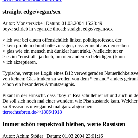
straight edge/vegan/sex
Autor: Monsterzicke | Datum:
01.03.2004 15:23:49
boy-r schrieb in vegan.de thread: straight edge/vegan/sex
> ich war bei einem offensichtlich linken politikprofessor, der
> kein problem damit hatte zu sagen, dass er nicht aus demselben
> glas wie ein mensch mit dunkler haut trinkt. (vielleicht tut er
> es im "ernstfall" ja doch, um niemanden zu beleidigen.) kann
> ich akzeptieren.
Typische, verquere Logik eines B12 verweigernden Natuerlichkeitsveg
von keinem Glas trinken zu wollen von dem *jemand* anders getrunke
schon ein besonderes Armutszeugnis.
Pikant in der Hinsicht, dass "boy-r" Realschullehrer ist und auch i
Da soll sich noch mal einer wundern wie Pisa zustande kam. Welcher
zu Rassismus unvegan ist mal ganz abgesehen.
tierrechtsforen.de/4/1806/1918
Immer schön respektvoll bleiben, werte Rassisten
Autor: Achim Stößer | Datum:
01.03.2004 23:01:16