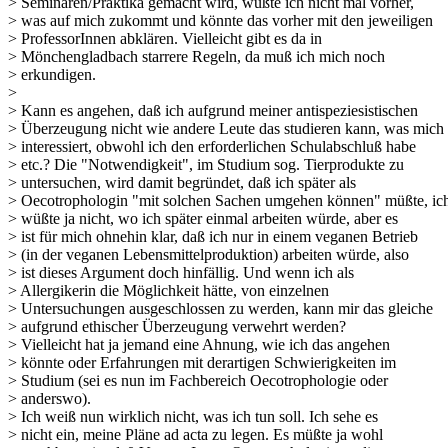
> Seminaren/Praktika gemacht wird, wüßte ich nicht mal vorher,
> was auf mich zukommt und könnte das vorher mit den jeweiligen
> ProfessorInnen abklären. Vielleicht gibt es da in
> Mönchengladbach starrere Regeln, da muß ich mich noch
> erkundigen.
>
> Kann es angehen, daß ich aufgrund meiner antispeziesistischen
> Überzeugung nicht wie andere Leute das studieren kann, was mich
> interessiert, obwohl ich den erforderlichen Schulabschluß habe
> etc.? Die "Notwendigkeit", im Studium sog. Tierprodukte zu
> untersuchen, wird damit begründet, daß ich später als
> Oecotrophologin "mit solchen Sachen umgehen können" müßte, ic
> wüßte ja nicht, wo ich später einmal arbeiten würde, aber es
> ist für mich ohnehin klar, daß ich nur in einem veganen Betrieb
> (in der veganen Lebensmittelproduktion) arbeiten würde, also
> ist dieses Argument doch hinfällig. Und wenn ich als
> Allergikerin die Möglichkeit hätte, von einzelnen
> Untersuchungen ausgeschlossen zu werden, kann mir das gleiche
> aufgrund ethischer Überzeugung verwehrt werden?
> Vielleicht hat ja jemand eine Ahnung, wie ich das angehen
> könnte oder Erfahrungen mit derartigen Schwierigkeiten im
> Studium (sei es nun im Fachbereich Oecotrophologie oder
> anderswo).
> Ich weiß nun wirklich nicht, was ich tun soll. Ich sehe es
> nicht ein, meine Pläne ad acta zu legen. Es müßte ja wohl