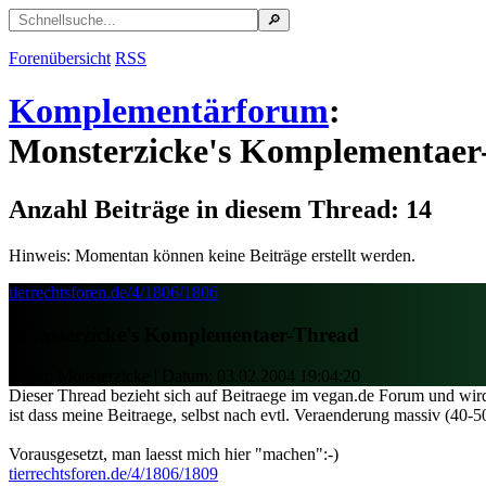
Forenübersicht
RSS
Komplementärforum
:
Monsterzicke's Komplementaer
Anzahl Beiträge in diesem Thread: 14
Hinweis: Momentan können keine Beiträge erstellt werden.
tierrechtsforen.de/4/1806/1806
Monsterzicke's Komplementaer-Thread
Autor: Monsterzicke | Datum:
03.02.2004 19:04:20
Dieser Thread bezieht sich auf Beitraege im vegan.de Forum und wir
ist dass meine Beitraege, selbst nach evtl. Veraenderung massiv (40-5
Vorausgesetzt, man laesst mich hier "machen":-)
tierrechtsforen.de/4/1806/1809