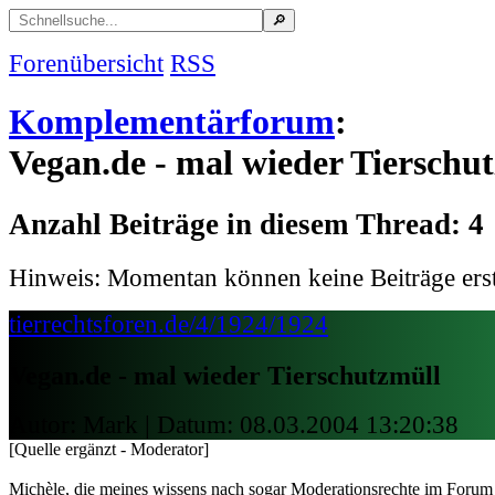
Forenübersicht
RSS
Komplementärforum
:
Vegan.de - mal wieder Tierschu
Anzahl Beiträge in diesem Thread: 4
Hinweis: Momentan können keine Beiträge erst
tierrechtsforen.de/4/1924/1924
Vegan.de - mal wieder Tierschutzmüll
Autor: Mark | Datum:
08.03.2004 13:20:38
[Quelle ergänzt - Moderator]
Michèle, die meines wissens nach sogar Moderationsrechte im Forum 