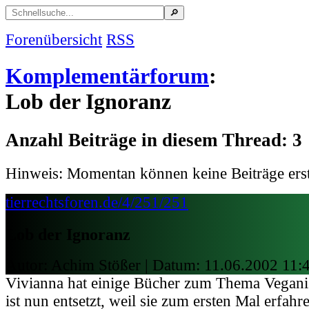
Forenübersicht
RSS
Komplementärforum
:
Lob der Ignoranz
Anzahl Beiträge in diesem Thread: 3
Hinweis: Momentan können keine Beiträge erst
tierrechtsforen.de/4/251/251
Lob der Ignoranz
Autor: Achim Stößer | Datum:
11.06.2002 11:
Vivianna hat einige Bücher zum Thema Vegan
ist nun entsetzt, weil sie zum ersten Mal erfahr