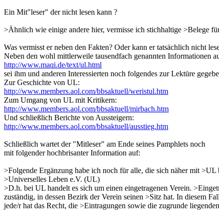
Ein Mit"leser" der nicht lesen kann ?
>Ähnlich wie einige andere hier, vermisse ich stichhaltige >Belege f
Was vermisst er neben den Fakten? Oder kann er tatsächlich nicht les
Neben den wohl mittlerweile tausendfach genannten Informationen a
http://www.maqi.de/text/ul.html
sei ihm und anderen Interessierten noch folgendes zur Lektüre gegebe
Zur Geschichte von UL:
http://www.members.aol.com/bbsaktuell/weristul.htm
Zum Umgang von UL mit Kritikern:
http://www.members.aol.com/bbsaktuell/mirbach.htm
Und schließlich Berichte von Aussteigern:
http://www.members.aol.com/bbsaktuell/ausstieg.htm
Schließlich wartet der "Mitleser" am Ende seines Pamphlets noch
mit folgender hochbrisanter Information auf:
>Folgende Ergänzung habe ich noch für alle, die sich näher mit >UL
>Universelles Leben e.V. (UL)
>D.h. bei UL handelt es sich um einen eingetragenen Verein. >Einget
zuständig, in dessen Bezirk der Verein seinen >Sitz hat. In diesem Fa
jede/r hat das Recht, die >Eintragungen sowie die zugrunde liegend