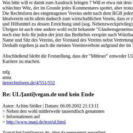
Was bitte will er damit zum Ausdruck bringen ? Will er etwa mit dem
schlechter Witz, der im Grunde jedes Kommentares spottet, aber trotz
Die Rechtsform des eingetragenen Vereins steht nach dem BGB jedem Ve
Idealverein nicht allein dadurch zum wirtschaftlichen Verein, dass er
und Hilfsmittel zu dessen Erreichung sind (sog. Nebenzweckprivileg).
Übrigen ist auch eine andere wohl recht bekannte "Glaubensgemeinscha
noch eine Info für jeden der jetzt das Bedürfnis verspürt nach Würzbu
Name und Sitz des Vereins, der Vorstand des Vereins nebst Vertretun
Deshalb ergehen ja auch die meisten Vereinsverbote aufgrund der im V
Abschließend bleibt die Feststellung, dass der "Mitleser" entweder UL
Karriere zu machen.
mfg
anna
tierrechtsforen.de/4/551/552
Re: UL/[anti]vegan.de und kein Ende
Autor: Achim Stößer | Datum:
06.09.2002 21:13:11
> Neben den wohl mittlerweile tausendfach genannten
> Informationen auf
>
http://www.maqi.de/text/ul.html
Zumal bei [anti]vegan.de, aber da permanent ausradiert.