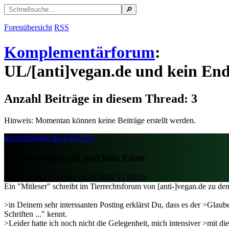
Forenübersicht
RSS
Komplementärforum
:
UL/[anti]vegan.de und kein En
Anzahl Beiträge in diesem Thread: 3
Hinweis: Momentan können keine Beiträge erstellt werden.
tierrechtsforen.de/4/551/551
UL/[anti]vegan.de und kein Ende
Autor: anna.t | Datum:
06.09.2002 21:00:55
Ein "Mitleser" schreibt im Tierrechtsforum von [anti-]vegan.de zu de
>in Deinem sehr interssanten Posting erklärst Du, dass es der >Glaub
Schriften ..." kennt.
>Leider hatte ich noch nicht die Gelegenheit, mich intensiver >mit d