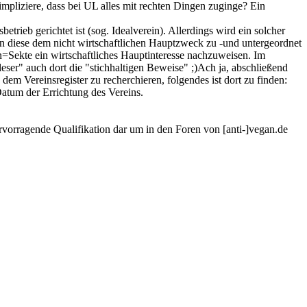
mpliziere, dass bei UL alles mit rechten Dingen zuginge? Ein
rieb gerichtet ist (sog. Idealverein). Allerdings wird ein solcher
fern diese dem nicht wirtschaftlichen Hauptzweck zu -und untergeordnet
in=Sekte ein wirtschaftliches Hauptinteresse nachzuweisen. Im
eser" auch dort die "stichhaltigen Beweise" ;)Ach ja, abschließend
dem Vereinsregister zu recherchieren, folgendes ist dort zu finden:
Datum der Errichtung des Vereins.
hervorragende Qualifikation dar um in den Foren von [anti-]vegan.de