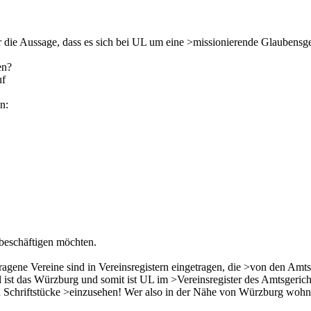
ür die Aussage, dass es sich bei UL um eine >missionierende Glaubensgem
en?
uf
n:
 beschäftigen möchten.
ragene Vereine sind in Vereinsregistern eingetragen, die >von den Amt
ll ist das Würzburg und somit ist UL im >Vereinsregister des Amtsgerich
en Schriftstücke >einzusehen! Wer also in der Nähe von Würzburg wohnt