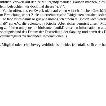
 subtilen Verweis auf den "e.V." irgendjemanden glauben machen, dies i
dem, beleuchten wir doch mal dieses "e.V.":
rein offen, dessen Zweck nicht auf einen wirtschaftlichen Geschäftsbet
 zur Erreichung seiner Ziele unternehmerische Tätigkeiten entfaltet, so
 De faco ist es damit so gut wie unmöglich einem religiösen Idealvere
ft" ein e.V.: die Scientology Kirche! Aber sicher vermisst unser "Mitl
rg zu fahren und jene hochbrisanten, aufklärerischen Informationen aus 
gsbefugnis und das Datum der Feststellung der Satzung und damit das 
ereinsregister zu findenden Informationen ;)
 Mitglied oder schlichtweg verblödet ist, beides jedenfalls stellt eine 