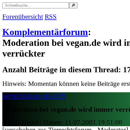
Forenübersicht
RSS
Komplementärforum
:
Moderation bei vegan.de wird 
verrückter
Anzahl Beiträge in diesem Thread: 1
Hinweis: Momentan können keine Beiträge erst
tierrechtsforen.de/4/9/9
Moderation bei vegan.de wird immer verr
Autor: Detlef | Datum:
11.07.2001 19:51:00
[verschoben aus Tierrechtsforum - Moderator]